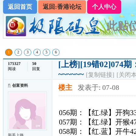
返回首页
返回:香港论坛
个人中心
此贴位
1
2
3
4
5
6
[上榜]
[19错02]074期
175327
50
阅读
回复
~~~~~~
[复制链接]
[关闭本
创富资料
楼主
发表于: 07-08
056期：【红.绿】开狗33
057期：【红.绿】开猴47
058期：【红.蓝】开牛42
新手上路