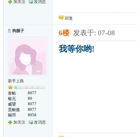
加关注
发消息
回复
狗腿子
6楼
发表于: 07-08
我等你哟!
新手上路
8077
发帖
80
银元
8077
威望
8077
贡献值
8058
铜币
加关注
发消息