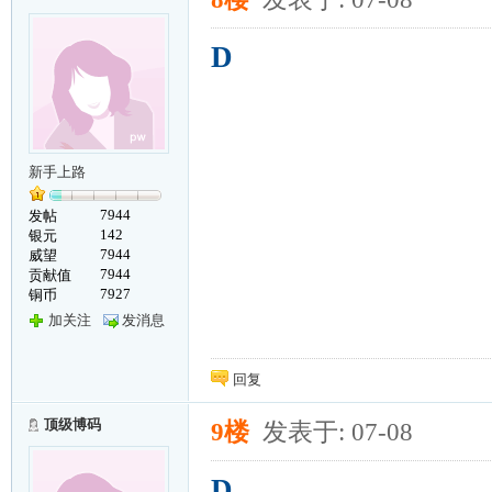
D
新手上路
7944
发帖
142
银元
7944
威望
7944
贡献值
7927
铜币
加关注
发消息
回复
顶级博码
9楼
发表于: 07-08
D