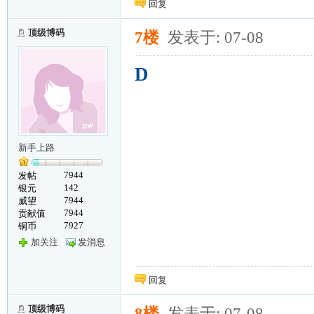
回复
顶级博码
7楼
发表于: 07-08
D
新手上路
7944
发帖
142
银元
7944
威望
7944
贡献值
7927
铜币
加关注
发消息
回复
顶级博码
8楼
发表于: 07-08