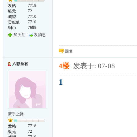
7718
发帖
72
银元
7710
威望
7710
贡献值
7688
铜币
加关注
发消息
回复
六彩圣君
4楼
发表于: 07-08
1
新手上路
7718
发帖
72
银元
7710