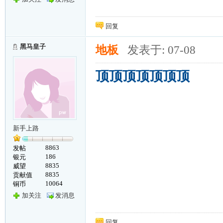
回复
黑马皇子
地板
发表于: 07-08
顶顶顶顶顶顶顶
新手上路
8863
发帖
186
银元
8835
威望
8835
贡献值
10064
铜币
加关注
发消息
回复