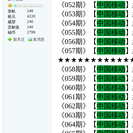
《052期》【
中国移动
】
248
发帖
《053期》【
中国移动
】
4220
银元
240
《054期》【
中国移动
】
威望
240
贡献值
《055期》【
中国移动
】
2799
铜币
加关注
发消息
《056期》【
中国移动
】
《057期》【
中国移动
】
★★★★★★★★★★★★
《058期》【
中国移动
】
《059期》【
中国移动
】
《060期》【
中国移动
】
《061期》【
中国移动
】
《062期》【
中国移动
】
《063期》【
中国移动
】
《064期》【
中国移动
】