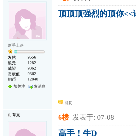
顶顶顶强烈的顶你<<
新手上路
9556
发帖
1282
银元
9362
威望
9362
贡献值
12840
铜币
加关注
发消息
回复
草京
6楼
发表于: 07-08
高手！牛D