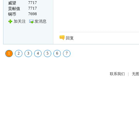
7717
威望
7717
贡献值
7698
铜币
加关注
发消息
回复
1
2
3
4
5
6
7
|
联系我们
无