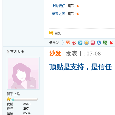
上海靓仔
铜币
+6
-
黛玉之画
铜币
+6
-
回复
分享到
官方大神
沙发
发表于: 07-08
顶贴是支持，是信任
新手上路
8548
发帖
297
银元
8534
威望