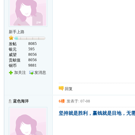
新手上路
8085
发帖
595
银元
8056
威望
8056
贡献值
9881
铜币
加关注
发消息
回复
蓝色海洋
6楼
发表于: 07-08
坚持就是胜利，赢钱就是目地，无需