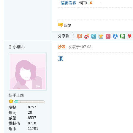
隔窗看雾
铜币
+6
-
回复
分享到
小刚儿
沙发
发表于: 07-08
顶
新手上路
8752
发帖
28
银元
8537
威望
8718
贡献值
11791
铜币