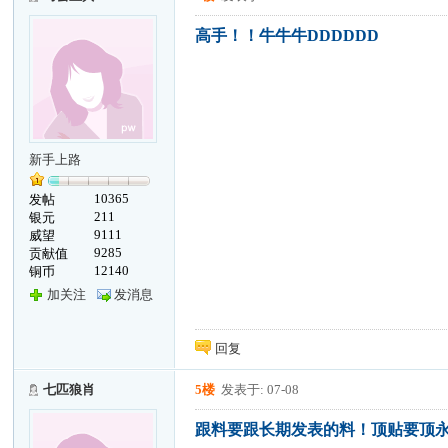
高手！！牛牛牛DDDDDD
新手上路
10365
发帖
211
银元
9111
威望
9285
贡献值
12140
铜币
加关注
发消息
回复
七匹狼肖
5楼
发表于: 07-08
跟料要跟长期发表的料！顶贴要顶