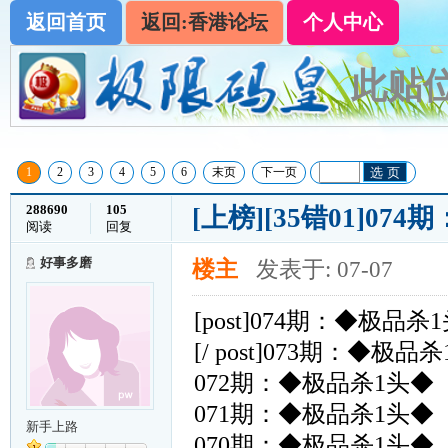
返回首页
返回:香港论坛
个人中心
此贴位
1
2
3
4
5
6
末页
下一页
选 页
288690
105
[上榜]
[35错01]07
阅读
回复
好事多磨
楼主
发表于: 07-07
[post]074期：◆极品杀
[/ post]073期：◆极品
072期：◆极品杀1头◆
071期：◆极品杀1头◆
新手上路
070期：◆极品杀1头◆