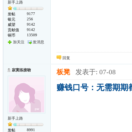
新手上路
9177
发帖
256
银元
9142
威望
9142
贡献值
13509
铜币
加关注
发消息
回复
寂寞练接吻
板凳
发表于: 07-08
赚钱口号：无需期期都
新手上路
8991
发帖