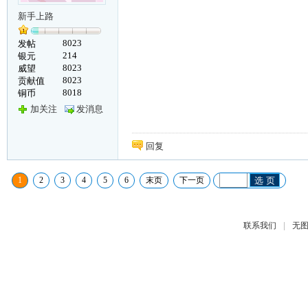
新手上路
8023
发帖
214
银元
8023
威望
8023
贡献值
8018
铜币
加关注
发消息
回复
1
2
3
4
5
6
末页
下一页
选 页
|
联系我们
无