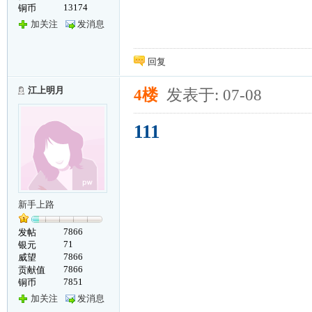
13174
铜币
加关注
发消息
回复
江上明月
4楼
发表于: 07-08
111
新手上路
7866
发帖
71
银元
7866
威望
7866
贡献值
7851
铜币
加关注
发消息