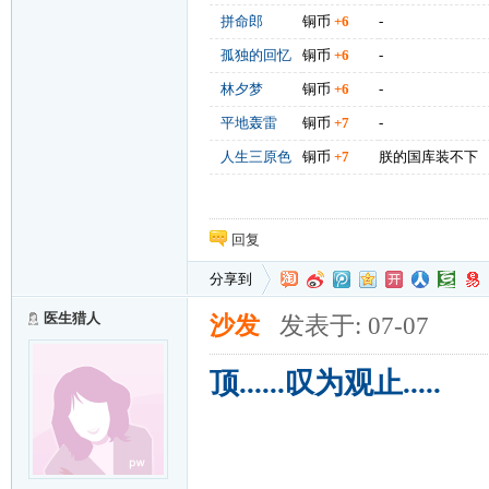
拼命郎
铜币
+6
-
孤独的回忆
铜币
+6
-
林夕梦
铜币
+6
-
平地轰雷
铜币
+7
-
人生三原色
铜币
+7
朕的国库装不下
回复
分享到
医生猎人
沙发
发表于: 07-07
顶......叹为观止.....