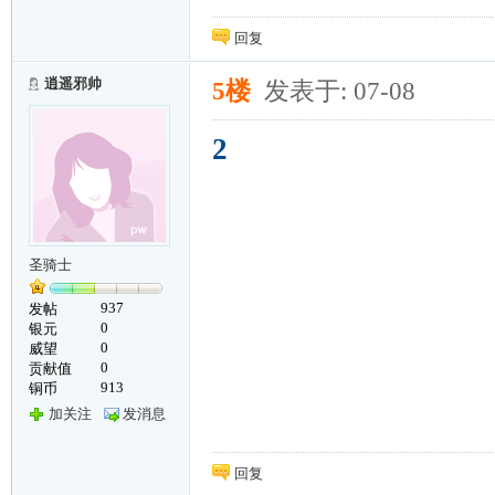
回复
逍遥邪帅
5楼
发表于: 07-08
2
圣骑士
937
发帖
0
银元
0
威望
0
贡献值
913
铜币
加关注
发消息
回复