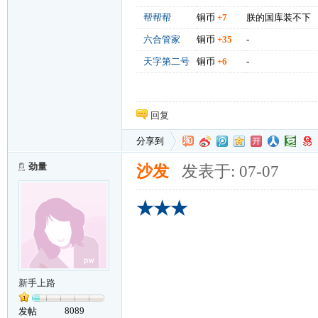
帮帮帮
铜币
+7
朕的国库装不下
六合管家
铜币
+35
-
天字第二号
铜币
+6
-
回复
分享到
劲量
沙发
发表于: 07-07
★★★
新手上路
8089
发帖