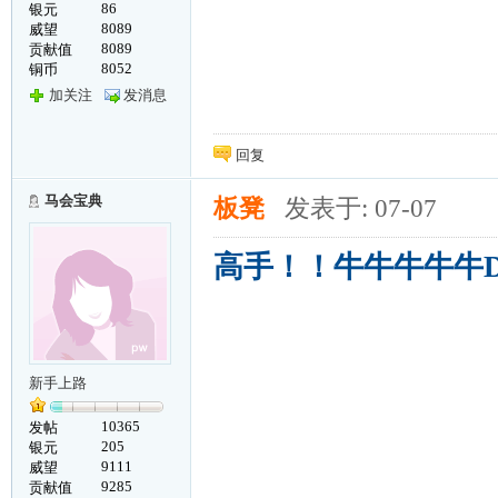
86
银元
8089
威望
8089
贡献值
8052
铜币
加关注
发消息
回复
马会宝典
板凳
发表于: 07-07
高手！！牛牛牛牛牛D
新手上路
10365
发帖
205
银元
9111
威望
9285
贡献值