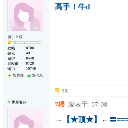
高手！牛d
新手上路
8708
发帖
49
银元
8548
威望
8728
贡献值
10749
铜币
加关注
发消息
回复
雾里看花
7楼
发表于: 07-08
→【★顶★】←〓==