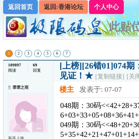
返回首页
返回:香港论坛
个人中心
此贴位
1
2
3
4
5
6
7
[上榜]
[26错01]0
189897
69
阅读
回复
见证！★
[复制链接]
[关
霏霏之雨
楼主
发表于: 07-07
048期：30码
<<42+28+3
6+03+33+05+08+36+41
049期：30码
<<48+20+3
5+35+42+21+47+01+14
新手上路